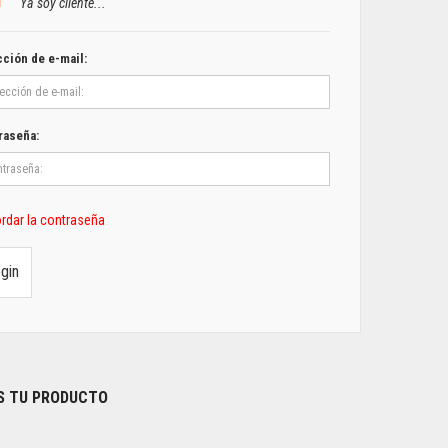
Ya soy cliente...
cción de e-mail:
raseña:
rdar la contraseña
S TU PRODUCTO